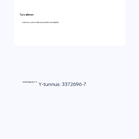
Turvallinen
Kotisivusi ovat turvalliset ja huolettomat ylläpitää.
anni@digipalet.fi
Y-tunnus: 3372696-7