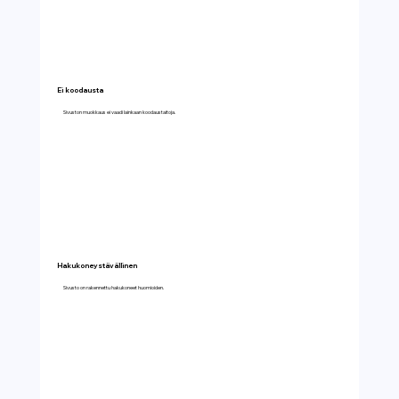
Ei koodausta
Sivuston muokkaus ei vaadi lainkaan koodaustaitoja.
Hakukoneystävällinen
Sivusto on rakennettu hakukoneet huomioiden.