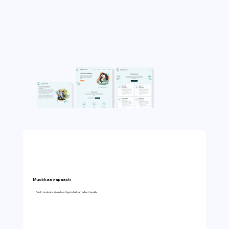
Muokkaa vapaasti
Voit muokata sivustoa täysin haluamallasi tavalla.