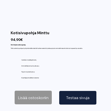
Kotisivupohja Minttu
94,90€
Wix Studio-kotisivupohja.
Tätä valmista pohjaa hyödyntämällä säästät tuntien edestä työaikaa ja luot ammattimaiset kotisivut nopeasti ja vaivatta.
Valmiiksi mobiilioptimoitu
Ammattilaisen luoma ulkoasu
Täysin muokattavissa
Käyttäjäystävällinen rakenne
Lisää ostoskoriin
Testaa sivuja