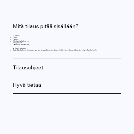
Mitä tilaus pitää sisällään?
✔️ 4 sivua
Etusivu
Palvelut
Yrityksestä/tarinamme
Yhteystiedot
(+tietosuojaseloste-sivu)
✔️ Muokkausohjeet
Saat ohjeet siihen miten alustan perusominaisuuksia muokataan ja kuinka luot kotisivut, jotka tukevat yrityksesi brändiä.
Tilausohjeet
Hyvä tietää