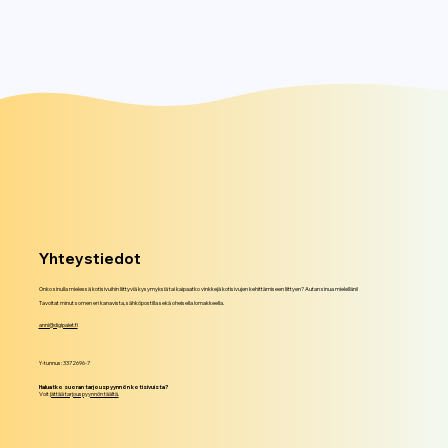
Yhteystiedot
Onko sinulla mielessä kotisivuihin liittyviä kysymyksiä tai kaipaatko vinkkejä kotisivujen kehittämiseen liittyen? Autan sinua mielelläni!
Tavoitat minut somen eri kanavista, sähköpostilla sekä oheisella lomakkeella.
anni@digipalet.fi
​Y-tunnus: 3372696-7
Haluatko suoran tarjouspyynnön kotisivuista?
Voit
jättää tarjouspyynnön täältä.